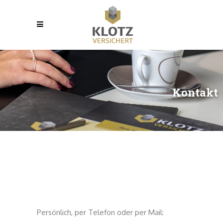
K
o
n
t
a
k
t
Persönlich, per Telefon oder per Mail: