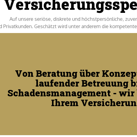
 Versicherungsspez
Auf unsere seriöse, diskrete und höchstpersönliche, zuver
 Privatkunden. Geschätzt wird unter anderem die kompetente,
Von Beratung über Konzep
laufender Betreuung b
Schadensmanagement - wir b
Ihrem Versicheru