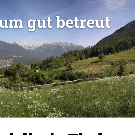
u
m
g
u
t
b
e
t
r
e
u
t