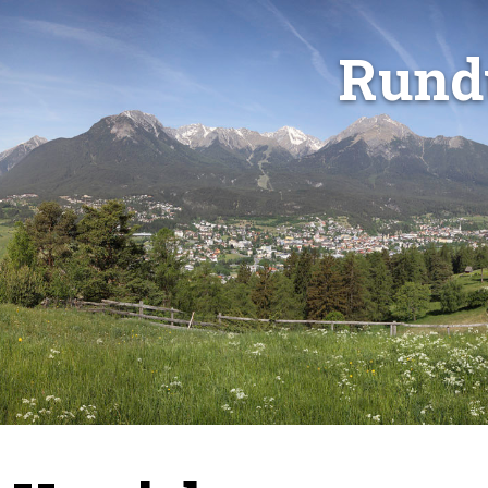
R
u
n
d