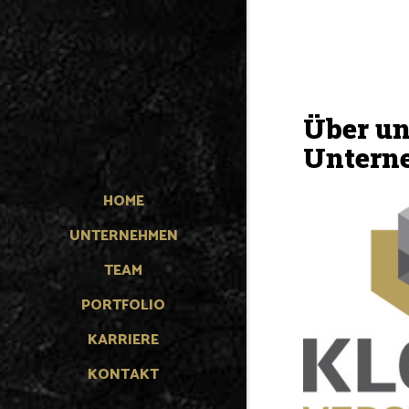
Über un
Untern
HOME
UNTERNEHMEN
TEAM
PORTFOLIO
KARRIERE
KONTAKT