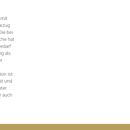
 mit
Bezug
Die bei
che hat
Bedarf
ng als
er
on ist
ät und
ter
r auch