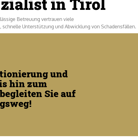
ialist in Tirol
lässige Betreuung vertrauen viele
 schnelle Unterstützung und Abwicklung von Schadensfällen.
tionierung und
is hin zum
egleiten Sie auf
ngsweg!