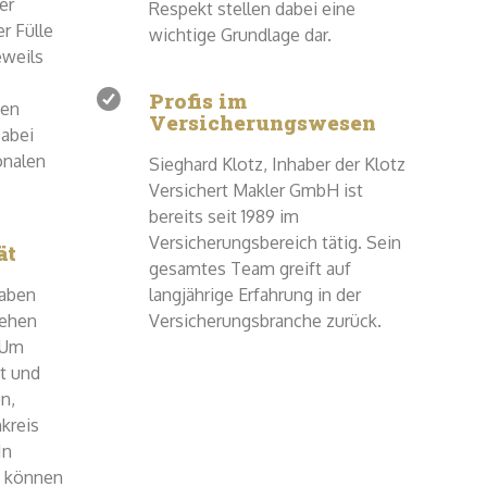
er
Respekt stellen dabei eine
er Fülle
wichtige Grundlage dar.
eweils
Profis im
ten
Versicherungswesen
abei
onalen
Sieghard Klotz, Inhaber der Klotz
Versichert Makler GmbH ist
bereits seit 1989 im
Versicherungsbereich tätig. Sein
ät
gesamtes Team greift auf
haben
langjährige Erfahrung in der
sehen
Versicherungsbranche zurück.
 Um
t und
n,
kreis
In
e können